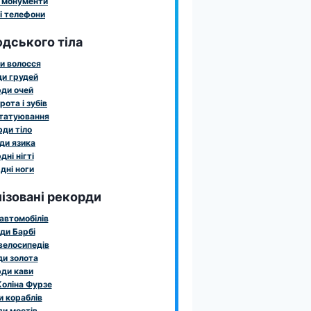
 монументи
і телефони
дського тіла
и волосся
и грудей
ди очей
рота і зубів
татуювання
ди тіло
ди язика
дні нігті
дні ноги
ізовані рекорди
автомобілів
ди Барбі
велосипедів
и золота
ди кави
оліна Фурзе
 кораблів
и мостів