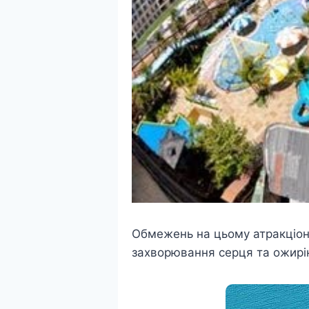
Обмежень на цьому атракціоні
захворювання серця та ожирін