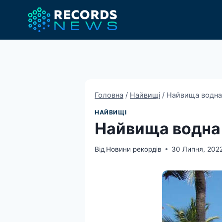
Перейти
до
вмісту
Головна
/
Найвищі
/
Найвища водна 
НАЙВИЩІ
Найвища водна 
Від
Новини рекордів
30 Липня, 202