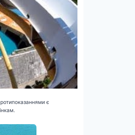
 Протипоказаннями є
інкам.