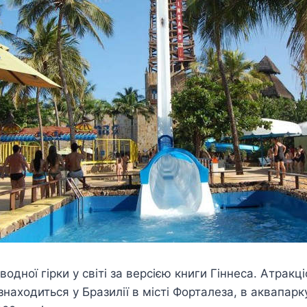
одної гірки у світі за версією книги Гіннеса. Атракц
н знаходиться у Бразилії в місті Форталеза, в аквапарк