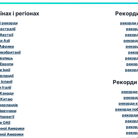
нах і регіонах
Рекорд
і рекорди
рекорди к
встралії
рекор
Австрії
рекорд
 Азії
рекорд
 Африки
рекорд
икобританії
реко
 вулиць
рекорд
 Европи
рекор
 Індії
рекорд
рландії
Рекорди
Іспанії
Італії
рекорди 
 Канади
рекорди
 Китаю
рекорди к
дерландів
рекорди поб
імеччини
рекорди
Норвегії
рекорд
и ОАЕ
рекорд
нної Америки
рекорд
чної Америки