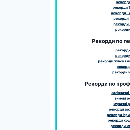
рекорд
рекорди 
рекорди Т
рекорди 
рекорди 
рекорди 
Рекорди по ге
рекорди
рекорди
рекорди жінок і чо
рекорди
рекорди ч
Рекорди по профе
залізничні
зимові 
музичні 
рекорди ар
рекорди ігри
рекорди ко
рекорди м