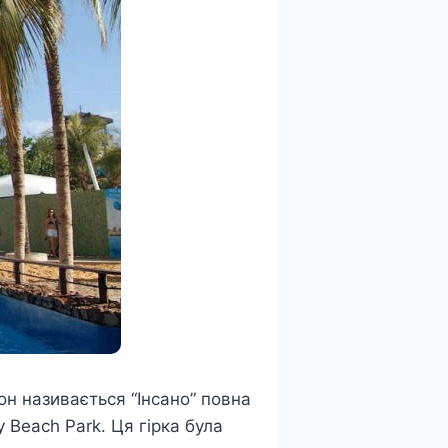
іон називається “Інсано” повна
у Beach Park. Ця гірка була