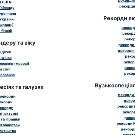
рекордні
и США
рекордн
Таїланду
уреччини
Рекорди лю
України
Франції
рекорд
Японії
рекорд
рекор
ндеру та віку
рекорди 
рекорди 
 дітей
рекор
 жінок
рекор
ловіків (масові)
рекор
 сім'ї
рекор
оловіків
Вузькоспеціал
сіях та галузях
рекорди 
 рекорди
рекор
рекорди
рекорди 
рекорди
рекорд
хітектурні
рекор
 та іграшки
рекорди К
штовностей
рекорди
истецтва
рекорд