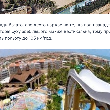
жди багато, але дехто нарікає на те, що політ занад
торія руху здебільшого майже вертикальна, тому пр
ь польоту до 105 км/год.