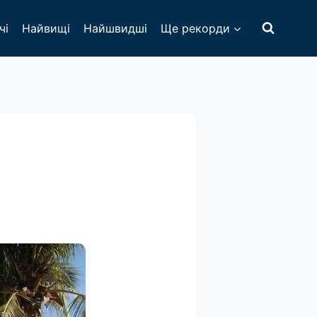
чі
Найвищі
Найшвидші
Ще рекорди