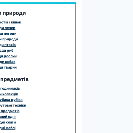
и природи
отів і кішок
ди печер
и погоди
и природи
и птахів
рди риб
и рослин
ди собак
и тварин
 предметів
годинників
 колекцій
убика рубіка
утової техніки
 предметів
ний одяг
ні книги
ні меблі