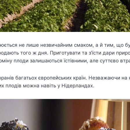
нюється не лише незвичайним смаком, а й тим, що б
родають того ж дня. Приготувати та з’їсти дари прир
ерміну плоди залишаються їстівними, але суттєво вт
оранів багатьох європейських країн. Незважаючи на 
х плодів можна навіть у Нідерландах.