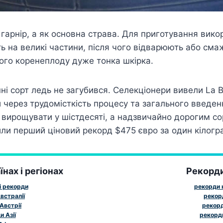
 гарнір, а як основна страва. Для приготування вико
ь на великі частини, після чого відварюють або смаж
ього коренеплоду дуже тонка шкірка.
ні сорт ледь не загубився. Селекціонери вивели La B
 через трудомісткість процесу та загального введенн
 вирощувати у шістдесяті, а надзвичайно дорогим сор
или перший ціновий рекорд $475 євро за один кілогр
нах і регіонах
Рекорд
і рекорди
рекорди к
встралії
рекор
Австрії
рекорд
 Азії
рекорд