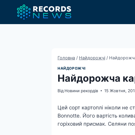
Перейти
до
вмісту
Головна
/
Найдорожчі
/
Найдорожча
НАЙДОРОЖЧІ
Найдорожча кар
Від
Новини рекордів
15 Жовтня, 20
Цей сорт картоплі ніколи не 
Bonnotte. Його вартість коли
горіховий присмак. Селяни п