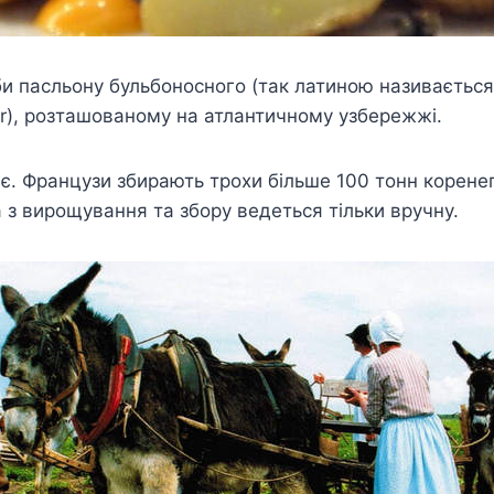
и пасльону бульбоносного (так латиною називається
er), розташованому на атлантичному узбережжі.
ає. Французи збирають трохи більше 100 тонн корене
а з вирощування та збору ведеться тільки вручну.