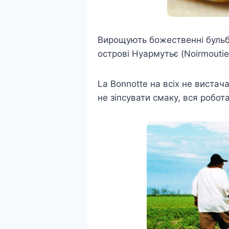
Вирощують божественні бульб
острові Нуармутьє (Noirmouti
La Bonnotte на всіх не вистач
не зіпсувати смаку, вся робот