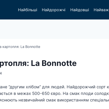
Найбільші
Найдорожчі
Найдовші
Найваж
 картопля: La Bonnotte
топля: La Bonnotte
14
стане “другим хлібом” для людей. Найдорожчий сорт к
вається в межах 500-650 євро. На смак плоди солодк
ояснюють незвичайний смак використанням спеціаль