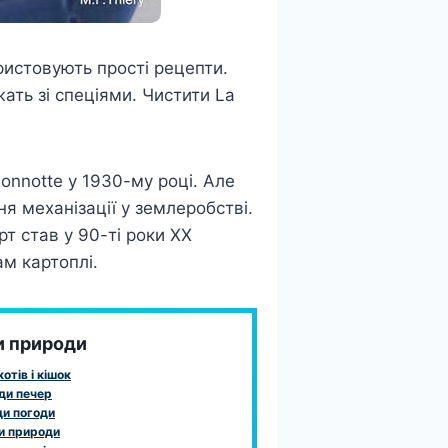
ристовують прості рецепти.
ать зі спеціями. Чистити La
onnotte у 1930-му році. Але
я механізації у землеробстві.
т став у 90-ті роки ХХ
ам картоплі.
и природи
отів і кішок
ди печер
и погоди
и природи