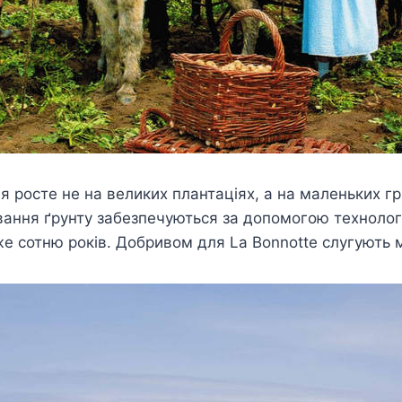
я росте не на великих плантаціях, а на маленьких г
ювання ґрунту забезпечуються за допомогою технологі
е сотню років. Добривом для La Bonnotte слугують м