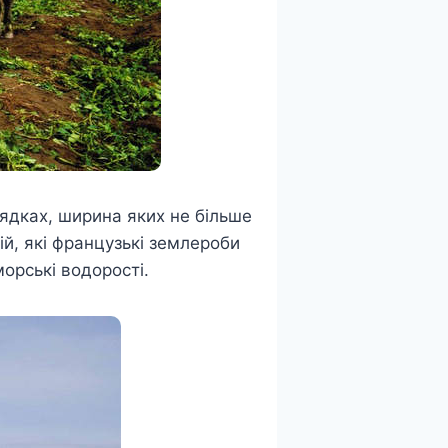
рядках, ширина яких не більше
й, які французькі землероби
орські водорості.