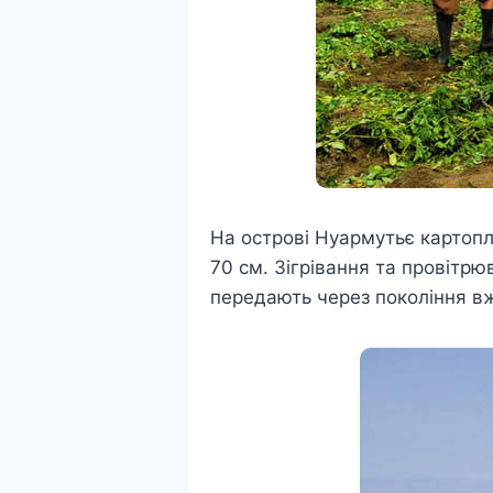
На острові Нуармутьє картопл
70 см. Зігрівання та провітр
передають через покоління вж