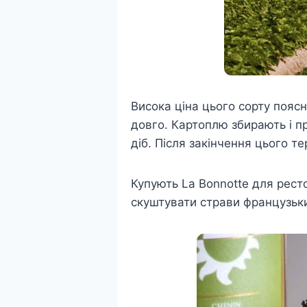
Висока ціна цього сорту пояс
довго. Картоплю збирають і п
діб. Після закінчення цього т
Купують La Bonnotte для рест
скуштувати страви французьки