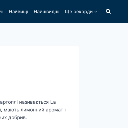
чі
Найвищі
Найшвидші
Ще рекорди
артоплі називається La
і, мають лимонний аромат і
них добрив.