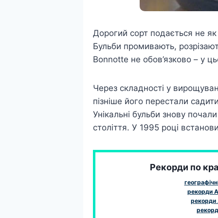
Дорогий сорт подається не як
Бульби промивають, розрізают
Bonnotte не обов’язково – у ц
Через складності у вирощуван
пізніше його перестали садити
Унікальні бульби знову почали
століття. У 1995 році встанов
Рекорди по краї
географічн
рекорди А
рекорди 
рекорди