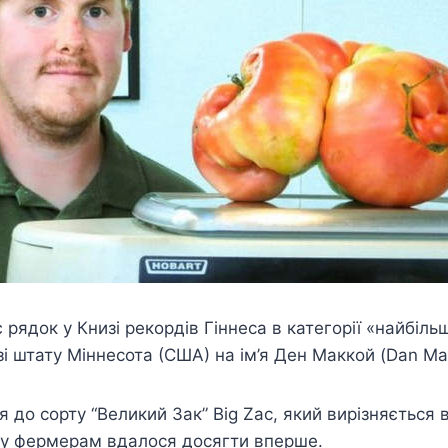
 рядок у Книзі рекордів Гіннеса в категорії «найбіль
зі штату Міннесота (США) на ім’я Ден Маккой (Dan Ma
 до сорту “Великий Зак” Big Zac, який вирізняється
тату фермерам вдалося досягти вперше.