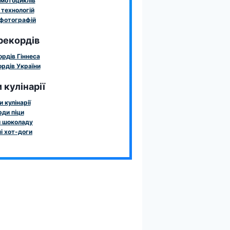
мотоциклів
технологій
фотографій
рекордів
ордів Гіннеса
рдів України
 кулінарії
 кулінарії
ди піци
 шоколаду
і хот-доги