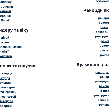
рекордн
Таїланду
уреччини
Рекорди лю
України
Франції
рекорд
Японії
рекорд
рекор
ндеру та віку
рекорди 
рекорди 
 дітей
рекор
 жінок
рекор
ловіків (масові)
рекор
 сім'ї
рекор
оловіків
Вузькоспеціал
сіях та галузях
рекорди 
 рекорди
рекор
рекорди
рекорди 
рекорди
рекорд
хітектурні
рекор
 та іграшки
рекорди К
штовностей
рекорди
истецтва
рекорд
подорожі