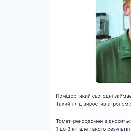
Помідор, який сьогодні займає
Такий плід виростив агроном 
Томат-рекордсмен відноситься
1 до 3 кг, але такого резуль