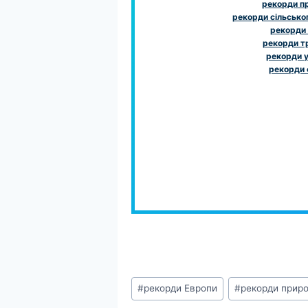
рекорди п
рекорди сільсько
рекорди
рекорди т
рекорди у
рекорди 
Позначки
#
рекорди Европи
#
рекорди прир
запису: