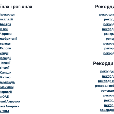
нах і регіонах
Рекорд
і рекорди
рекорди к
встралії
рекор
Австрії
рекорд
 Азії
рекорд
 Африки
рекорд
икобританії
реко
 вулиць
рекорд
 Европи
рекор
 Індії
рекорд
рландії
Рекорди
Іспанії
Італії
рекорди 
 Канади
рекорди
 Китаю
рекорди к
дерландів
рекорди поб
імеччини
рекорди
Норвегії
рекорд
и ОАЕ
рекорд
нної Америки
рекорд
чної Америки
рекордні
и США