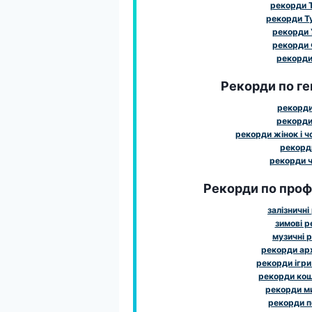
рекорди 
рекорди Т
рекорди 
рекорди 
рекорди 
Рекорди по ге
рекорди
рекорди
рекорди жінок і чо
рекорди
рекорди ч
Рекорди по профе
залізничні
зимові 
музичні 
рекорди ар
рекорди ігри
рекорди ко
рекорди м
рекорди 