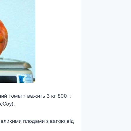
ший томат» важить 3 кг 800 г.
cCoy).
 великими плодами з вагою від