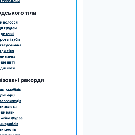
і телефони
дського тіла
и волосся
и грудей
ди очей
рота і зубів
татуювання
ди тіло
ди язика
дні нігті
дні ноги
ізовані рекорди
автомобілів
ди Барбі
велосипедів
и золота
ди кави
оліна Фурзе
 кораблів
и мостів