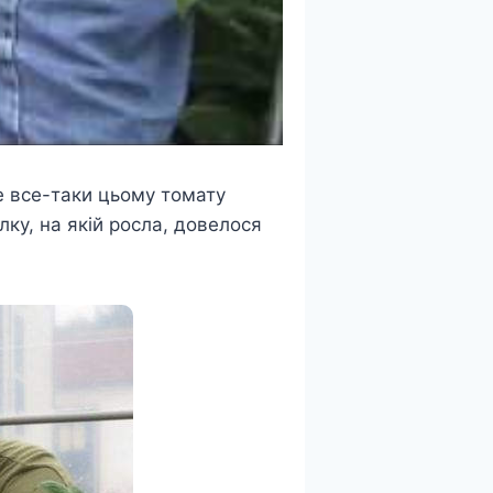
е все-таки цьому томату
лку, на якій росла, довелося