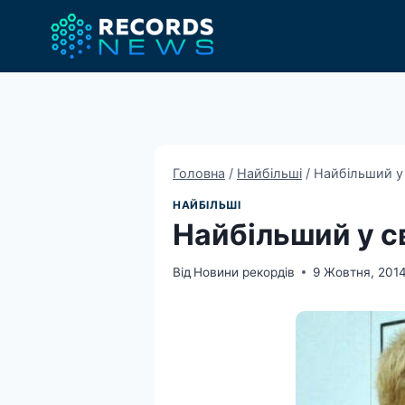
Перейти
до
вмісту
Головна
/
Найбільші
/
Найбільший у 
НАЙБІЛЬШІ
Найбільший у св
Від
Новини рекордів
9 Жовтня, 201