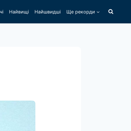
чі
Найвищі
Найшвидші
Ще рекорди