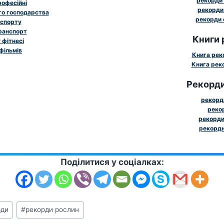
рекорди 
рофесійні
рекорди 
го господарства
рекорди 
 спорту
ранспорт
Книги 
 фітнесі
фільмів
Книга рек
Книга реко
Рекорди
рекорди
рекор
рекорди
рекордн
Поділитися у соціалках:
оди
#
рекорди рослин