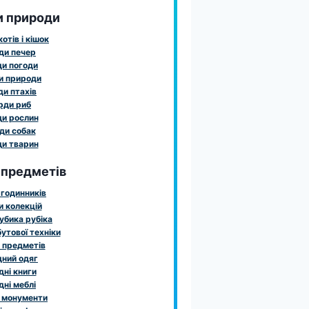
и природи
отів і кішок
ди печер
и погоди
и природи
и птахів
рди риб
и рослин
ди собак
и тварин
 предметів
годинників
 колекцій
убика рубіка
утової техніки
 предметів
ний одяг
ні книги
ні меблі
 монументи