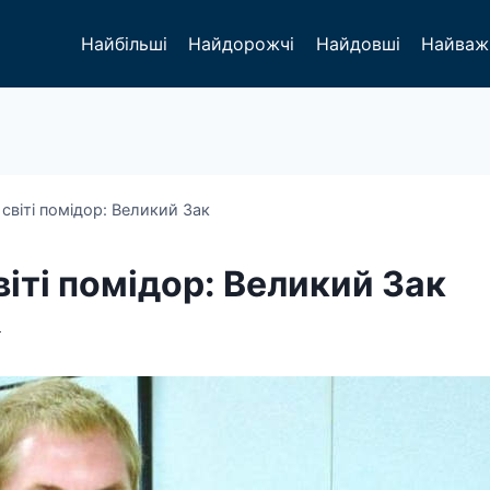
Найбільші
Найдорожчі
Найдовші
Найваж
світі помідор: Великий Зак
іті помідор: Великий Зак
4