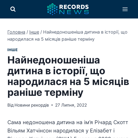
Перейти
до
вмісту
Головна
/
Інше
/
Найнедоношеніша дитина в історії, що
народилася на 5 місяців раніше терміну
ІНШЕ
Найнедоношеніша
дитина в історії, що
народилася на 5 місяців
раніше терміну
Від
Новини рекордів
27 Липня, 2022
Сама недоношена дитина на ім’я Річард Скотт
Вільям Хатчінсон народилася у Елізабет і