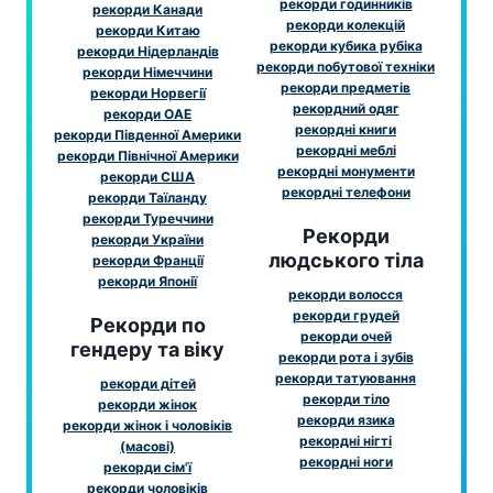
рекорди годинників
рекорди Канади
рекорди колекцій
рекорди Китаю
рекорди кубика рубіка
рекорди Нідерландів
рекорди побутової техніки
рекорди Німеччини
рекорди предметів
рекорди Норвегії
рекордний одяг
рекорди ОАЕ
рекордні книги
рекорди Південної Америки
рекордні меблі
рекорди Північної Америки
рекордні монументи
рекорди США
рекордні телефони
рекорди Таїланду
рекорди Туреччини
Рекорди
рекорди України
людського тіла
рекорди Франції
рекорди Японії
рекорди волосся
рекорди грудей
Рекорди по
рекорди очей
гендеру та віку
рекорди рота і зубів
рекорди татуювання
рекорди дітей
рекорди тіло
рекорди жінок
рекорди язика
рекорди жінок і чоловіків
рекордні нігті
(масові)
рекордні ноги
рекорди сім'ї
рекорди чоловіків