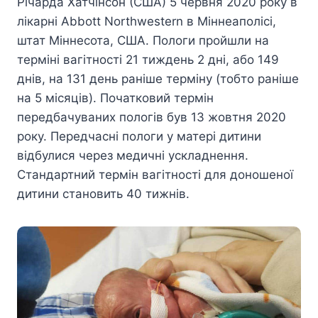
Річарда Хатчінсон (США) 5 червня 2020 року в
лікарні Abbott Northwestern в Міннеаполісі,
штат Міннесота, США. Пологи пройшли на
терміні вагітності 21 тиждень 2 дні, або 149
днів, на 131 день раніше терміну (тобто раніше
на 5 місяців). Початковий термін
передбачуваних пологів був 13 жовтня 2020
року. Передчасні пологи у матері дитини
відбулися через медичні ускладнення.
Стандартний термін вагітності для доношеної
дитини становить 40 тижнів.