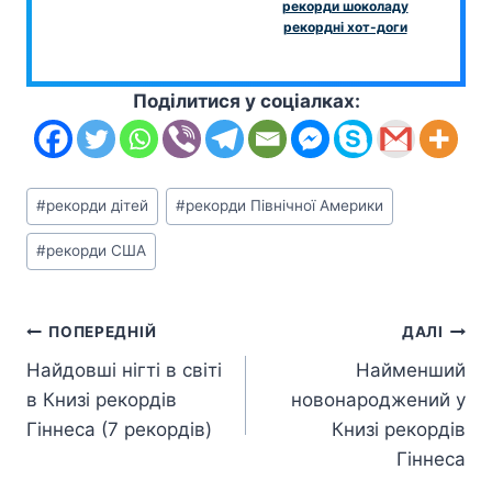
рекорди шоколаду
рекордні хот-доги
Поділитися у соціалках:
Позначки
#
рекорди дітей
#
рекорди Північної Америки
запису:
#
рекорди США
Навігація
ПОПЕРЕДНІЙ
ДАЛІ
Найдовші нігті в світі
Найменший
записів
в Книзі рекордів
новонароджений у
Гіннеса (7 рекордів)
Книзі рекордів
Гіннеса