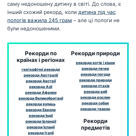
саму недоношену дитину в світі. До слова, є
інший схожий рекорд, коли
дитина під час
пологів важила 245 грам
– але ці пологи не
були недоношеними.
Рекорди по
Рекорди природи
країнах і регіонах
рекорди котів і кішок
рекорди печер
географічні рекорди
рекорди погоди
рекорди Австралії
рекорди природи
рекорди Австрії
рекорди птахів
рекорди Азії
рекорди риб
рекорди Африки
рекорди рослин
рекорди Великобританії
рекорди собак
рекорди вулиць
рекорди тварин
рекорди Европи
рекорди Індії
Рекорди
рекорди Ірландії
предметів
рекорди Іспанії
рекорди Італії