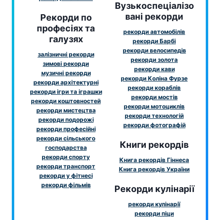
Вузькоспеціалізо
вані рекорди
Рекорди по
професіях та
рекорди автомобілів
галузях
рекорди Барбі
рекорди велосипедів
залізничні рекорди
рекорди золота
зимові рекорди
рекорди кави
музичні рекорди
рекорди Коліна Фурзе
рекорди архітектурні
рекорди кораблів
рекорди ігри та іграшки
рекорди мостів
рекорди коштовностей
рекорди мотоциклів
рекорди мистецтва
рекорди технологій
рекорди подорожі
рекорди фотографій
рекорди професійні
рекорди сільського
Книги рекордів
господарства
рекорди спорту
Книга рекордів Гіннеса
рекорди транспорт
Книга рекордів України
рекорди у фітнесі
рекорди фільмів
Рекорди кулінарії
рекорди кулінарії
рекорди піци