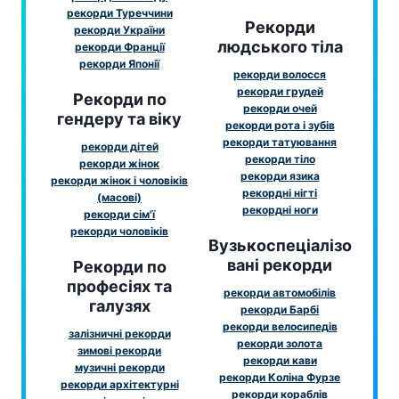
рекорди Туреччини
Рекорди
рекорди України
людського тіла
рекорди Франції
рекорди Японії
рекорди волосся
рекорди грудей
Рекорди по
рекорди очей
гендеру та віку
рекорди рота і зубів
рекорди татуювання
рекорди дітей
рекорди тіло
рекорди жінок
рекорди язика
рекорди жінок і чоловіків
рекордні нігті
(масові)
рекордні ноги
рекорди сім'ї
рекорди чоловіків
Вузькоспеціалізо
вані рекорди
Рекорди по
професіях та
рекорди автомобілів
галузях
рекорди Барбі
рекорди велосипедів
залізничні рекорди
рекорди золота
зимові рекорди
рекорди кави
музичні рекорди
рекорди Коліна Фурзе
рекорди архітектурні
рекорди кораблів