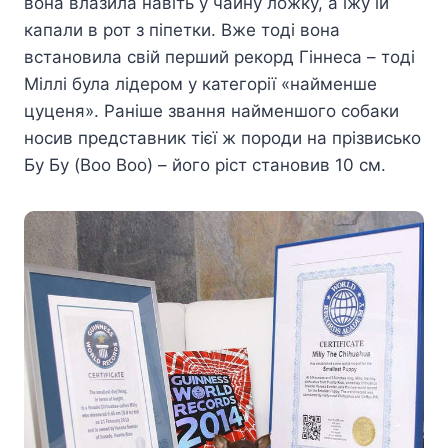
вона влазила навіть у чайну ложку, а їжу їй
капали в рот з піпетки. Вже тоді вона
встановила свій перший рекорд Гіннеса – тоді
Міллі була лідером у категорії «найменше
цуценя». Раніше звання найменшого собаки
носив представник тієї ж породи на прізвисько
Бу Бу (Boo Boo) – його ріст становив 10 см.