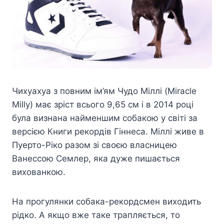
Чихуахуа з повним ім’ям Чудо Міллі (Miracle
Milly) має зріст всього 9,65 см і в 2014 році
була визнана найменшим собакою у світі за
версією Книги рекордів Гіннеса. Міллі живе в
Пуерто-Ріко разом зі своєю власницею
Ванессою Семлер, яка дуже пишається
вихованкою.
На прогулянки собака-рекордсмен виходить
рідко. А якщо вже таке трапляється, то