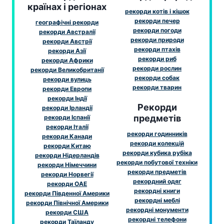
країнах і регіонах
рекорди котів і кішок
рекорди печер
географічні рекорди
рекорди погоди
рекорди Австралії
рекорди природи
рекорди Австрії
рекорди птахів
рекорди Азії
рекорди риб
рекорди Африки
рекорди рослин
рекорди Великобританії
рекорди собак
рекорди вулиць
рекорди тварин
рекорди Европи
рекорди Індії
Рекорди
рекорди Ірландії
предметів
рекорди Іспанії
рекорди Італії
рекорди годинників
рекорди Канади
рекорди колекцій
рекорди Китаю
рекорди кубика рубіка
рекорди Нідерландів
рекорди побутової техніки
рекорди Німеччини
рекорди предметів
рекорди Норвегії
рекордний одяг
рекорди ОАЕ
рекордні книги
рекорди Південної Америки
рекордні меблі
рекорди Північної Америки
рекордні монументи
рекорди США
рекордні телефони
рекорди Таїланду