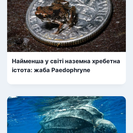
Найменша у світі наземна хребетна
істота: жаба Paedophryne