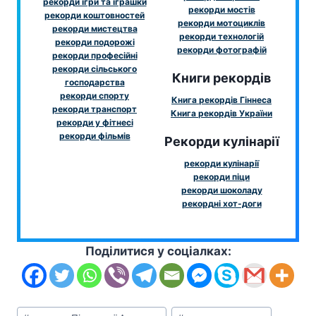
рекорди ігри та іграшки
рекорди мостів
рекорди коштовностей
рекорди мотоциклів
рекорди мистецтва
рекорди технологій
рекорди подорожі
рекорди фотографій
рекорди професійні
рекорди сільського
Книги рекордів
господарства
рекорди спорту
Книга рекордів Гіннеса
рекорди транспорт
Книга рекордів України
рекорди у фітнесі
рекорди фільмів
Рекорди кулінарії
рекорди кулінарії
рекорди піци
рекорди шоколаду
рекордні хот-доги
Поділитися у соціалках:
Позначки