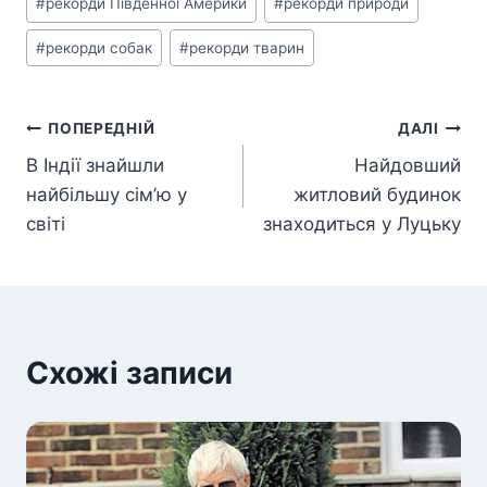
#
рекорди Південної Америки
#
рекорди природи
запису:
#
рекорди собак
#
рекорди тварин
Навігація
ПОПЕРЕДНІЙ
ДАЛІ
В Індії знайшли
Найдовший
записів
найбільшу сім’ю у
житловий будинок
світі
знаходиться у Луцьку
Схожі записи