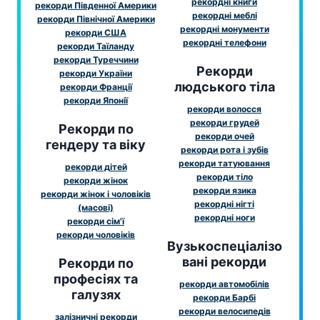
рекордні книги
рекорди Південної Америки
рекордні меблі
рекорди Північної Америки
рекордні монументи
рекорди США
рекордні телефони
рекорди Таїланду
рекорди Туреччини
Рекорди
рекорди України
людського тіла
рекорди Франції
рекорди Японії
рекорди волосся
рекорди грудей
Рекорди по
рекорди очей
гендеру та віку
рекорди рота і зубів
рекорди татуювання
рекорди дітей
рекорди тіло
рекорди жінок
рекорди язика
рекорди жінок і чоловіків
рекордні нігті
(масові)
рекордні ноги
рекорди сім'ї
рекорди чоловіків
Вузькоспеціалізо
вані рекорди
Рекорди по
професіях та
рекорди автомобілів
галузях
рекорди Барбі
рекорди велосипедів
залізничні рекорди