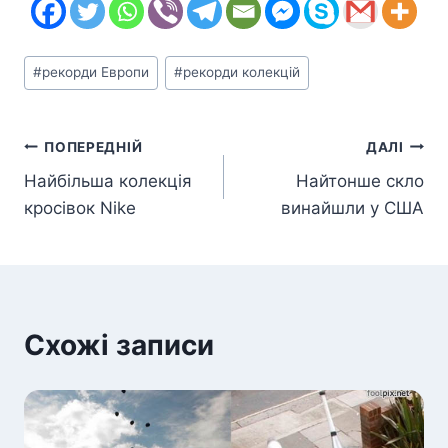
Позначки
#
рекорди Европи
#
рекорди колекцій
запису:
Навігація
ПОПЕРЕДНІЙ
ДАЛІ
Найбільша колекція
Найтонше скло
записів
кросівок Nike
винайшли у США
Схожі записи