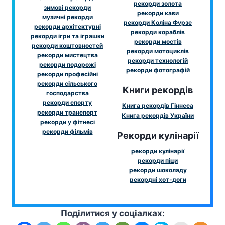
рекорди золота
зимові рекорди
рекорди кави
музичні рекорди
рекорди Коліна Фурзе
рекорди архітектурні
рекорди кораблів
рекорди ігри та іграшки
рекорди мостів
рекорди коштовностей
рекорди мотоциклів
рекорди мистецтва
рекорди технологій
рекорди подорожі
рекорди фотографій
рекорди професійні
рекорди сільського
Книги рекордів
господарства
рекорди спорту
Книга рекордів Гіннеса
рекорди транспорт
Книга рекордів України
рекорди у фітнесі
рекорди фільмів
Рекорди кулінарії
рекорди кулінарії
рекорди піци
рекорди шоколаду
рекордні хот-доги
Поділитися у соціалках: