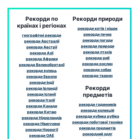
Рекорди по
Рекорди природи
країнах і регіонах
рекорди котів і кішок
рекорди печер
географічні рекорди
рекорди погоди
рекорди Австралії
рекорди природи
рекорди Австрії
рекорди птахів
рекорди Азії
рекорди риб
рекорди Африки
рекорди рослин
рекорди Великобританії
рекорди собак
рекорди вулиць
рекорди тварин
рекорди Европи
рекорди Індії
Рекорди
рекорди Ірландії
предметів
рекорди Іспанії
рекорди Італії
рекорди годинників
рекорди Канади
рекорди колекцій
рекорди Китаю
рекорди кубика рубіка
рекорди Нідерландів
рекорди побутової техніки
рекорди Німеччини
рекорди предметів
рекорди Норвегії
рекордний одяг
рекорди ОАЕ