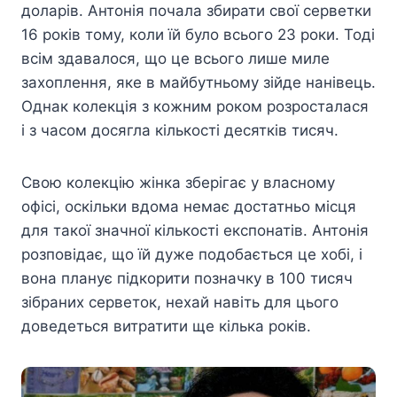
доларів. Антонія почала збирати свої серветки
16 років тому, коли їй було всього 23 роки. Тоді
всім здавалося, що це всього лише миле
захоплення, яке в майбутньому зійде нанівець.
Однак колекція з кожним роком розросталася
і з часом досягла кількості десятків тисяч.
Свою колекцію жінка зберігає у власному
офісі, оскільки вдома немає достатньо місця
для такої значної кількості експонатів. Антонія
розповідає, що їй дуже подобається це хобі, і
вона планує підкорити позначку в 100 тисяч
зібраних серветок, нехай навіть для цього
доведеться витратити ще кілька років.