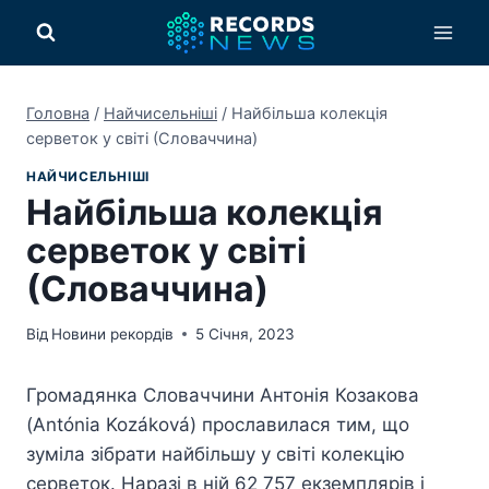
Перейти
до
вмісту
Головна
/
Найчисельніші
/
Найбільша колекція
серветок у світі (Словаччина)
НАЙЧИСЕЛЬНІШІ
Найбільша колекція
серветок у світі
(Словаччина)
Від
Новини рекордів
5 Січня, 2023
Громадянка Словаччини Антонія Козакова
(Antónia Kozáková) прославилася тим, що
зуміла зібрати найбільшу у світі колекцію
серветок. Наразі в ній 62 757 екземплярів і