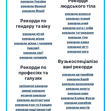
Рекорди
рекорди України
людського тіла
рекорди Франції
рекорди Японії
рекорди волосся
рекорди грудей
Рекорди по
рекорди очей
гендеру та віку
рекорди рота і зубів
рекорди татуювання
рекорди дітей
рекорди тіло
рекорди жінок
рекорди язика
рекорди жінок і чоловіків
рекордні нігті
(масові)
рекордні ноги
рекорди сім'ї
рекорди чоловіків
Вузькоспеціалізо
вані рекорди
Рекорди по
професіях та
рекорди автомобілів
галузях
рекорди Барбі
рекорди велосипедів
залізничні рекорди
рекорди золота
зимові рекорди
рекорди кави
музичні рекорди
рекорди Коліна Фурзе
рекорди архітектурні
рекорди кораблів
рекорди ігри та іграшки
рекорди мостів
рекорди коштовностей