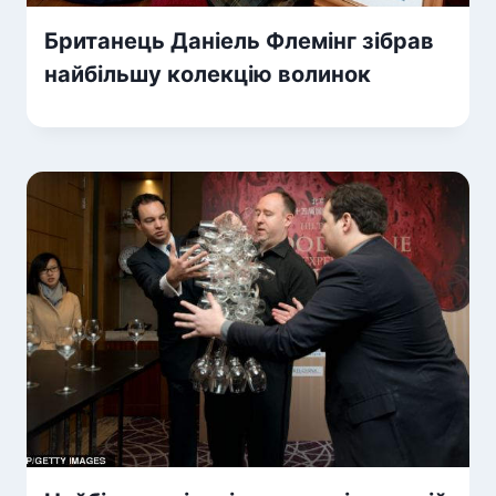
Британець Даніель Флемінг зібрав
найбільшу колекцію волинок