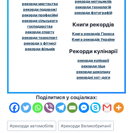
рекорди мотоциклів
рекорди мистецтва
рекорди технологій
рекорди подорожі
рекорди фотографій
рекорди професійні
рекорди сільського
Книги рекордів
господарства
рекорди спорту
Книга рекордів Гіннеса
рекорди транспорт
Книга рекордів України
рекорди у фітнесі
рекорди фільмів
Рекорди кулінарії
рекорди кулінарії
рекорди піци
рекорди шоколаду
рекордні хот-доги
Поділитися у соціалках:
Позначки
#
рекорди автомобілів
#
рекорди Великобританії
запису: