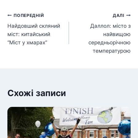
Навігація
ПОПЕРЕДНІЙ
ДАЛІ
Найдовший скляний
Даллол: місто з
записів
міст: китайський
найвищою
“Міст у хмарах”
середньорічною
температурою
Схожі записи