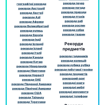
рекорди печер
географічні рекорди
рекорди погоди
рекорди Австралії
рекорди природи
рекорди Австрії
рекорди птахів
рекорди Азії
рекорди риб
рекорди Африки
рекорди рослин
рекорди Великобританії
рекорди собак
рекорди вулиць
рекорди тварин
рекорди Европи
рекорди Індії
Рекорди
рекорди Ірландії
предметів
рекорди Іспанії
рекорди Італії
рекорди годинників
рекорди Канади
рекорди колекцій
рекорди Китаю
рекорди кубика рубіка
рекорди Нідерландів
рекорди побутової техніки
рекорди Німеччини
рекорди предметів
рекорди Норвегії
рекордний одяг
рекорди ОАЕ
рекордні книги
рекорди Південної Америки
рекордні меблі
рекорди Північної Америки
рекордні монументи
рекорди США
рекордні телефони
рекорди Таїланду
рекорди Туреччини