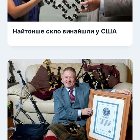
Найтонше скло винайшли у США