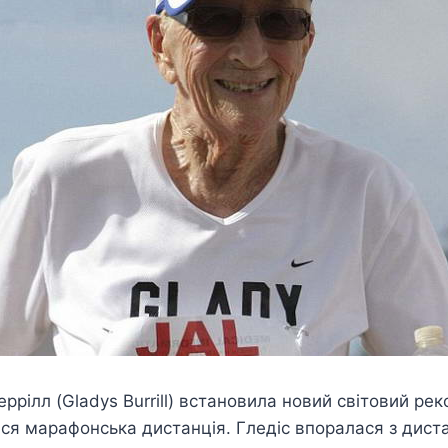
ррілл (Gladys Burrill) встановила новий світовий р
ася марафонська дистанція. Гледіс впоралася з дист