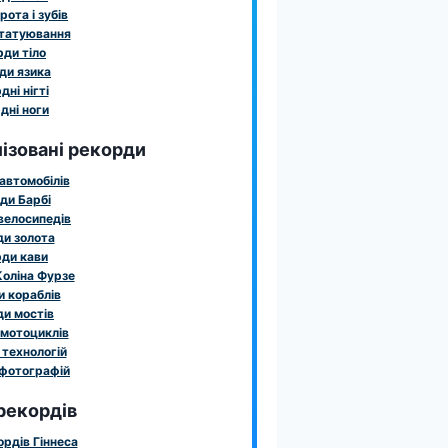
рота і зубів
татуювання
ди тіло
ди язика
дні нігті
дні ноги
ізовані рекорди
автомобілів
ди Барбі
велосипедів
и золота
ди кави
оліна Фурзе
 кораблів
и мостів
мотоциклів
технологій
фотографій
рекордів
ордів Гіннеса