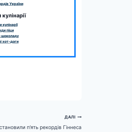
рдів України
 кулінарії
 кулінарії
ди піци
 шоколаду
і хот-доги
ДАЛІ
встановили п’ять рекордів Гіннеса