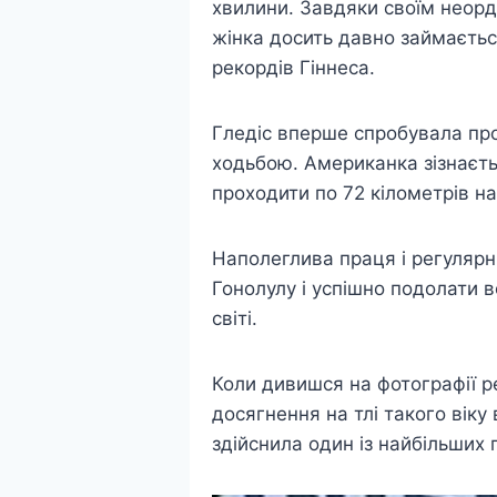
хвилини. Завдяки своїм неорд
жінка досить давно займаєтьс
рекордів Гіннеса.
Гледіс вперше спробувала про
ходьбою. Американка зізнаєтьс
проходити по 72 кілометрів н
Наполеглива праця і регулярн
Гонолулу і успішно подолати в
світі.
Коли дивишся на фотографії р
досягнення на тлі такого віку
здійснила один із найбільших п