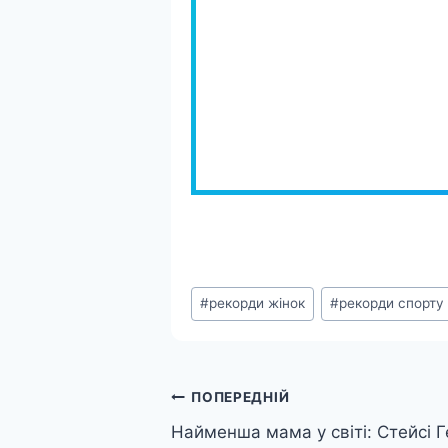
Позначки
#
рекорди жінок
#
рекорди спорту
запису:
Навігація
ПОПЕРЕДНІЙ
Найменша мама у світі: Стейсі 
записів