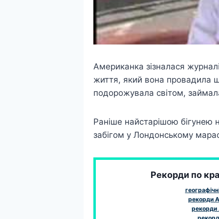
Американка зізналася журналі
життя, який вона провадила ще
подорожувала світом, займал
Раніше найстарішою бігунею н
забігом у Лондонському марафо
Рекорди по краї
географічн
рекорди А
рекорди 
рекорди