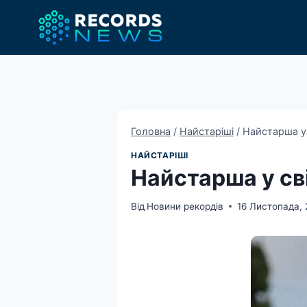
Перейти
до
вмісту
Головна
/
Найстаріші
/
Найстарша у 
НАЙСТАРІШІ
Найстарша у св
Від
Новини рекордів
16 Листопада,