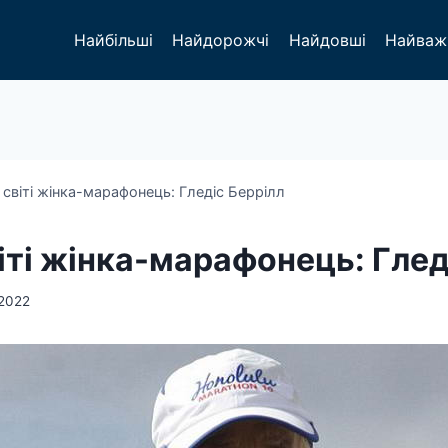
Найбільші
Найдорожчі
Найдовші
Найваж
світі жінка-марафонець: Гледіс Беррілл
іті жінка-марафонець: Глед
 2022