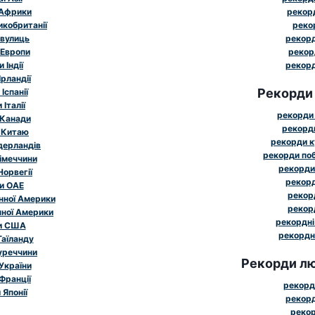
 Африки
рекорд
икобританії
реко
 вулиць
рекорд
 Европи
рекор
 Індії
рекорд
рландії
Рекорди
Іспанії
Італії
рекорди 
 Канади
рекорди
 Китаю
рекорди к
дерландів
рекорди поб
імеччини
рекорди
Норвегії
рекорд
и ОАЕ
рекорд
нної Америки
рекорд
чної Америки
рекордні
и США
рекордн
Таїланду
уреччини
Рекорди лю
України
Франції
рекорд
Японії
рекорд
рекор