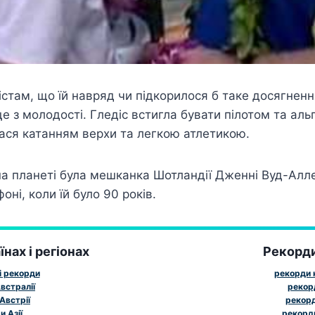
стам, що їй навряд чи підкорилося б таке досягнення
 з молодості. Гледіс встигла бувати пілотом та альп
ася катанням верхи та легкою атлетикою.
а планеті була мешканка Шотландії Дженні Вуд-Алле
ні, коли їй було 90 років.
нах і регіонах
Рекорд
і рекорди
рекорди к
встралії
рекор
Австрії
рекорд
 Азії
рекорд