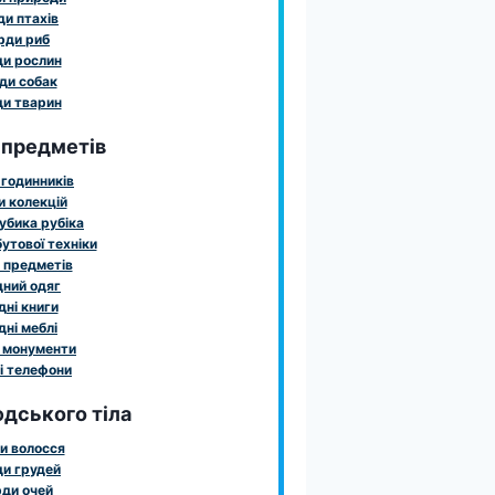
и птахів
рди риб
и рослин
ди собак
и тварин
 предметів
годинників
 колекцій
убика рубіка
утової техніки
 предметів
ний одяг
ні книги
ні меблі
 монументи
і телефони
дського тіла
и волосся
и грудей
ди очей