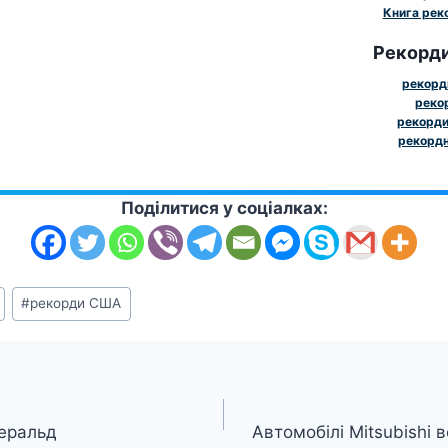
Книга реко
Рекорди
рекорди
рекор
рекорди
рекордн
Поділитися у соціалках:
#
рекорди США
Геральд
Автомобілі Mitsubishi 