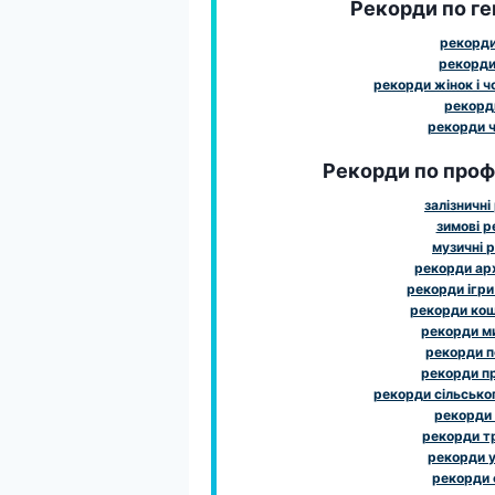
Рекорди по ге
рекорди
рекорди
рекорди жінок і чо
рекорди
рекорди ч
Рекорди по профе
залізничні
зимові 
музичні 
рекорди ар
рекорди ігри
рекорди ко
рекорди м
рекорди 
рекорди п
рекорди сільсько
рекорди
рекорди т
рекорди у
рекорди 