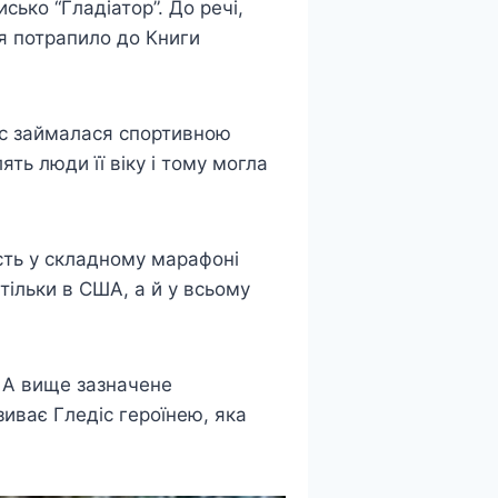
ько “Гладіатор”. До речі,
ня потрапило до Книги
час займалася спортивною
ять люди її віку і тому могла
сть у складному марафоні
тільки в США, а й у всьому
. А вище зазначене
зиває Гледіс героїнею, яка