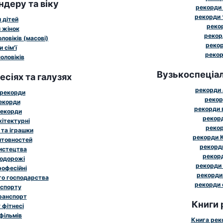
ндеру та віку
рекорди 
рекорди 
 дітей
рекор
 жінок
рекор
ловіків (масові)
рекор
 сім'ї
рекор
оловіків
Вузькоспеціал
сіях та галузях
рекорди 
 рекорди
рекор
рекорди
рекорди 
рекорди
рекорд
хітектурні
рекор
 та іграшки
рекорди К
штовностей
рекорди
истецтва
рекорд
подорожі
рекорди 
рофесійні
рекорди 
го господарства
рекорди 
 спорту
ранспорт
Книги 
 фітнесі
фільмів
Книга рек