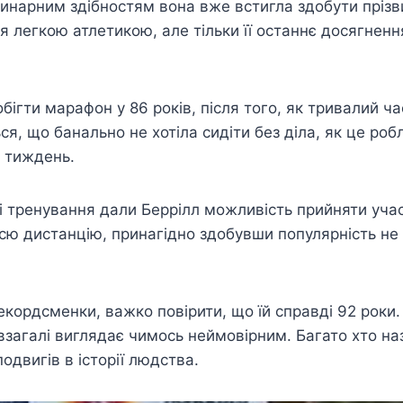
инарним здібностям вона вже встигла здобути прізвис
я легкою атлетикою, але тільки її останнє досягнен
бігти марафон у 86 років, після того, як тривалий 
я, що банально не хотіла сидіти без діла, як це робл
а тиждень.
і тренування дали Беррілл можливість прийняти уча
сю дистанцію, принагідно здобувши популярність не 
екордсменки, важко повірити, що їй справді 92 роки
 взагалі виглядає чимось неймовірним. Багато хто на
одвигів в історії людства.