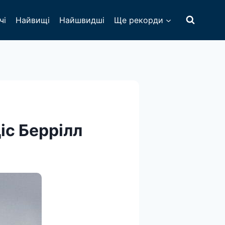
чі
Найвищі
Найшвидші
Ще рекорди
іс Беррілл