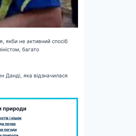
, якби не активний спосіб
іністом, багато
н Данді, яка відзначилася
и природи
отів і кішок
ди печер
и погоди
и природи