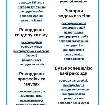
рекордні телефони
рекорди Таїланду
рекорди Туреччини
Рекорди
рекорди України
людського тіла
рекорди Франції
рекорди Японії
рекорди волосся
рекорди грудей
Рекорди по
рекорди очей
гендеру та віку
рекорди рота і зубів
рекорди татуювання
рекорди дітей
рекорди тіло
рекорди жінок
рекорди язика
рекорди жінок і чоловіків
рекордні нігті
(масові)
рекордні ноги
рекорди сім'ї
рекорди чоловіків
Вузькоспеціалізо
вані рекорди
Рекорди по
професіях та
рекорди автомобілів
галузях
рекорди Барбі
рекорди велосипедів
залізничні рекорди
рекорди золота
зимові рекорди
рекорди кави
музичні рекорди
рекорди Коліна Фурзе
рекорди архітектурні