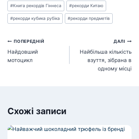
Позначки
#
Книга рекордів Гіннеса
#
рекорди Китаю
запису:
#
рекорди кубика рубіка
#
рекорди предметів
Навігація
ПОПЕРЕДНІЙ
ДАЛІ
Найдовший
Найбільша кількість
записів
мотоцикл
взуття, зібрана в
одному місці
Схожі записи