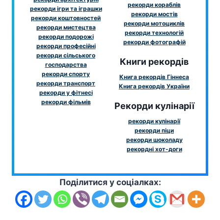
рекорди кораблів
рекорди ігри та іграшки
рекорди мостів
рекорди коштовностей
рекорди мотоциклів
рекорди мистецтва
рекорди технологій
рекорди подорожі
рекорди фотографій
рекорди професійні
рекорди сільського
Книги рекордів
господарства
рекорди спорту
Книга рекордів Гіннеса
рекорди транспорт
Книга рекордів України
рекорди у фітнесі
рекорди фільмів
Рекорди кулінарії
рекорди кулінарії
рекорди піци
рекорди шоколаду
рекордні хот-доги
Поділитися у соціалках: