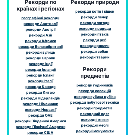
Рекорди по
Рекорди природи
країнах і регіонах
рекорди котів і кішок
рекорди печер
географічні рекорди
рекорди погоди
рекорди Австралії
рекорди природи
рекорди Австрії
рекорди птахів
рекорди Азії
рекорди риб
рекорди Африки
рекорди рослин
рекорди Великобританії
рекорди собак
рекорди вулиць
рекорди тварин
рекорди Европи
рекорди Індії
Рекорди
рекорди Ірландії
предметів
рекорди Іспанії
рекорди Італії
рекорди годинників
рекорди Канади
рекорди колекцій
рекорди Китаю
рекорди кубика рубіка
рекорди Нідерландів
рекорди побутової техніки
рекорди Німеччини
рекорди предметів
рекорди Норвегії
рекордний одяг
рекорди ОАЕ
рекордні книги
рекорди Південної Америки
рекордні меблі
рекорди Північної Америки
рекордні монументи
рекорди США