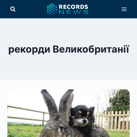
Перейти
до
вмісту
рекорди Великобританії