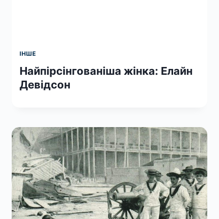
ІНШЕ
Найпірсінгованіша жінка: Елайн
Девідсон