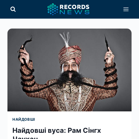
Перейти
до
вмісту
НАЙДОВШІ
Найдовші вуса: Рам Сінгх
Чаухан