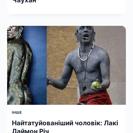
ІНШЕ
Найтатуйованіший чоловік: Лакі
Даймон Річ