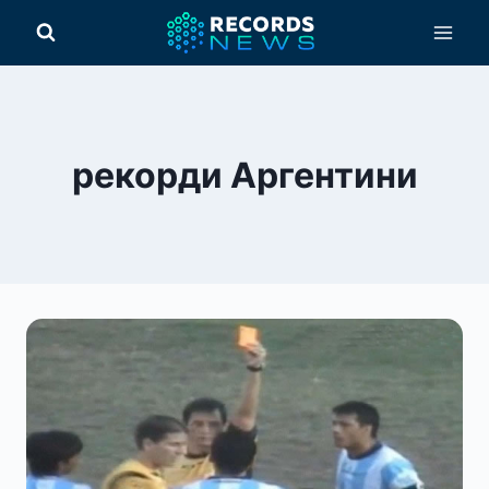
Перейти
до
вмісту
рекорди Аргентини